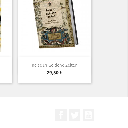
Vorschau

Reise In Goldene Zeiten
Preis
29,50 €
Facebook
Twitter
YouTube