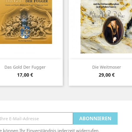
Vorschau
Vorschau


Das Gold Der Fugger
Die Weitmoser
Preis
Preis
17,00 €
29,00 €
e können Ihr Einverständnis jederzeit widerrufen.