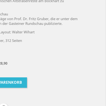
mischen Altstraßenreste am Bockhart zu
schau
räge von Prof. Dr. Fritz Gruber, die er unter dem
 in der Gasteiner Rundschau publizierte.
Layout: Walter Wihart
r, 312 Seiten
28,90
 WARENKORB