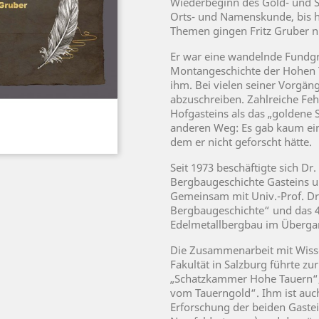
Wiederbeginn des Gold- und Si
Orts- und Namenskunde, bis hi
Themen gingen Fritz Gruber ni
Er war eine wandelnde Fundgr
Montangeschichte der Hohen T
ihm. Bei vielen seiner Vorgän
abzuschreiben. Zahlreiche Feh
Hofgasteins als das „goldene S
anderen Weg: Es gab kaum ein
dem er nicht geforscht hätte.
Seit 1973 beschäftigte sich Dr
Bergbaugeschichte Gasteins u
Gemeinsam mit Univ.-Prof. Dr.
Bergbaugeschichte“ und das 
Edelmetallbergbau im Übergan
Die Zusammenarbeit mit Wisse
Fakultät in Salzburg führte z
„Schatzkammer Hohe Tauern“, 
vom Tauerngold“. Ihm ist auch 
Erforschung der beiden Gaste