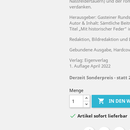
Nassfeldertauern) und der rö
verdanken.
Herausgeber: Gasteiner Rund
Autor & Inhalt: Sämtliche Beit
Titel „Mit historischer Feder“
Redaktion, Bildredaktion und 
Gebundene Ausgabe, Hardcove
Verlag: Eigenverlag
1. Auflage April 2022
Derzeit Sonderpreis - statt 
Menge

IN DEN

Artikel sofort lieferbar