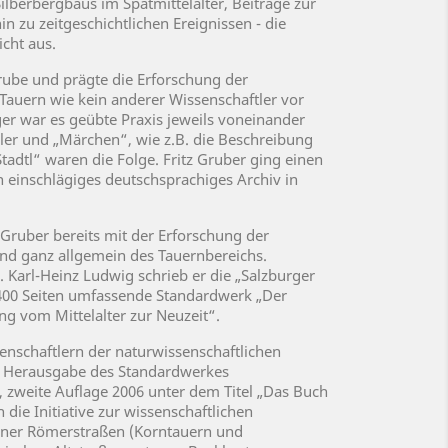
lberbergbaus im Spätmittelalter, Beiträge zur
n zu zeitgeschichtlichen Ereignissen - die
cht aus.
ube und prägte die Erforschung der
auern wie kein anderer Wissenschaftler vor
ger war es geübte Praxis jeweils voneinander
ler und „Märchen“, wie z.B. die Beschreibung
tadtl“ waren die Folge. Fritz Gruber ging einen
 einschlägiges deutschsprachiges Archiv in
. Gruber bereits mit der Erforschung der
nd ganz allgemein des Tauernbereichs.
 Karl-Heinz Ludwig schrieb er die „Salzburger
400 Seiten umfassende Standardwerk „Der
g vom Mittelalter zur Neuzeit“.
nschaftlern der naturwissenschaftlichen
ur Herausgabe des Standardwerkes
zweite Auflage 2006 unter dem Titel „Das Buch
die Initiative zur wissenschaftlichen
iner Römerstraßen (Korntauern und