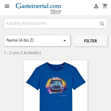
shopping_cart



Name (A bis Z)

FILTER
1 - 2 von 2 Artikel(n)