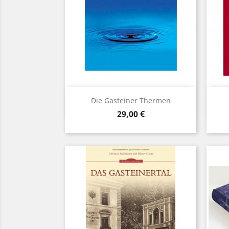
Vorschau

Die Gasteiner Thermen
Preis
29,00 €