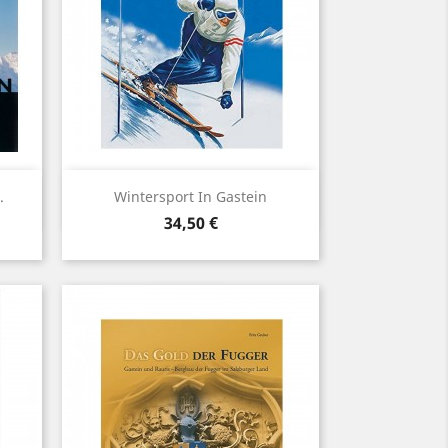
Vorschau

.
Wintersport In Gastein
Preis
34,50 €