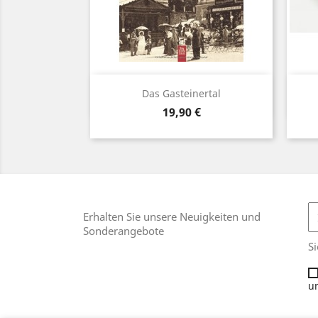
Vorschau

Das Gasteinertal
Preis
19,90 €
Erhalten Sie unsere Neuigkeiten und
Sonderangebote
Si
un