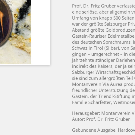
Prof. Dr. Fritz Gruber verfas
eine seriöse, aber allgemein v
Umfang von knapp 500 Seiten m
war der größte Salzburger Pri
Abstand größte Goldproduzen
Gastein-Rauriser Edelmetallbe
des deutschen Sprachraums, in
Schwaz in Tirol (Silber), von
gingen – umgerechnet – in die
Jahrzehnte ständiger Darlehen
indirekt des Kaisers, der ja se
Salzburger Wirtschaftsgeschi
sie sind zum allergrößten Teil
Montanverein Via Aurea produz
freundlicher Unterstützung de
Gastein, der Triendl-Stiftung
Familie Scharfetter, Weitmose
Herausgeber: Montanverein V
Autor: Prof. Dr. Fritz Gruber
Gebundene Ausgabe, Hardcover