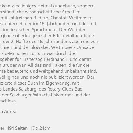
ste kein x-beliebiges Heimatkundebuch, sondern
erständliche wissenschaftliche Arbeit im
it zahlreichen Bildern. Christoff Weitmoser
vatunternehmer im 16. Jahrhundert und der mit
t im deutschen Sprachraum. Der Wert der
rgbaue übertraf jene aller Edelmetallbergbaue
 der 2. Hälfte des 16. Jahrhunderts auch die von
 Sachsen und der Slowakei. Weitmosers Umsätze
 zig-Millionen Euro. Er war durch drei
sgeber für Erzherzog Ferdinand I. und damit
in Bruder war. All das sind Fakten, die für die
chte bedeutend und weitgehend unbekannt sind,
 völlig neu und noch nie publiziert worden. Der
ierte dieses Buch im Eigenverlag, mit
s Landes Salzburg, des Rotary-Clubs Bad
 in der Salzburger Wirtschaftskammer und der
rschloss.
ia Aurea
, 494 Seiten, 17 x 24cm