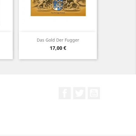
Vorschau

Das Gold Der Fugger
Preis
17,00 €
Facebook
Twitter
YouTube