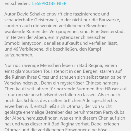
entscheiden.
LESEPROBE HIER
Autor David Schalko entwirft eine faszinierende und
schauderhafte Geisterwelt, in der nicht nur die Bauwerke,
sondern auch die wenigen verbliebenen Bewohner
wankende Ruinen der Vergangenheit sind. Eine Geisterstadt
im Herzen der Alpen, ein mysteriöser chinesischer
Immobilientycoon, der alles aufkauft und verfallen lässt,
und 46 Verbliebene, die beschließen, den Kampf
aufzunehmen.
Nur noch wenige Menschen leben in Bad Regina, einem
einst glamourösen Touristenort in den Bergen, starren auf
die Ruinen ihres Ortes und schauen sich selbst tatenlos beim
Verschwinden zu. Denn ein mysteriöser Chinese namens
Chen kauft seit Jahren für horrende Summen ihre Häuser auf
– nur um sie anschließend verfallen zu lassen. Als er auch
noch das Schloss des uralten örtlichen Adelsgeschlechts
erwerben will, entschließt sich Othmar, der von Gicht
geplagte ehemalige Betreiber des berühmtesten Partyklubs
der Alpen, herauszufinden, was es mit diesem Chen auf sich
hat und was dieser mit Bad Regina vorhat. Dabei erleben
Othmar und die verbliebenen Einwohner eine böse